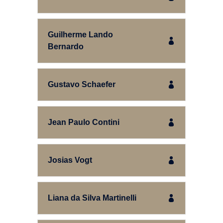
Guilherme Lando
Bernardo
Gustavo Schaefer
Jean Paulo Contini
Josias Vogt
Liana da Silva Martinelli