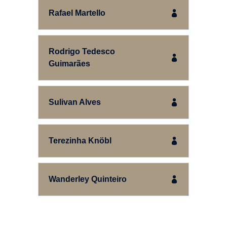
Rafael Martello
Rodrigo Tedesco
Guimarães
Sulivan Alves
Terezinha Knöbl
Wanderley Quinteiro