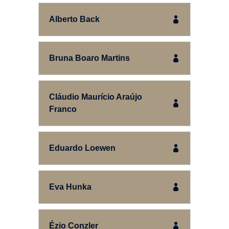
Alberto Back
Bruna Boaro Martins
Cláudio Maurício Araújo
Franco
Eduardo Loewen
Eva Hunka
Ézio Conzler